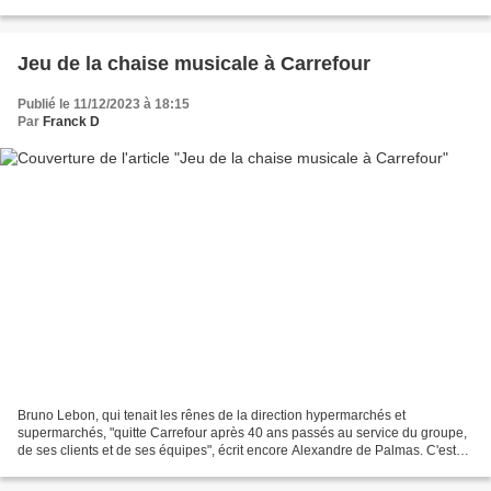
Jeu de la chaise musicale à Carrefour
Publié le 11/12/2023 à 18:15
Par
Franck D
Bruno Lebon, qui tenait les rênes de la direction hypermarchés et
supermarchés, "quitte Carrefour après 40 ans passés au service du groupe,
de ses clients et de ses équipes", écrit encore Alexandre de Palmas. C'est
Julien Munch qui est appelé à prendre...