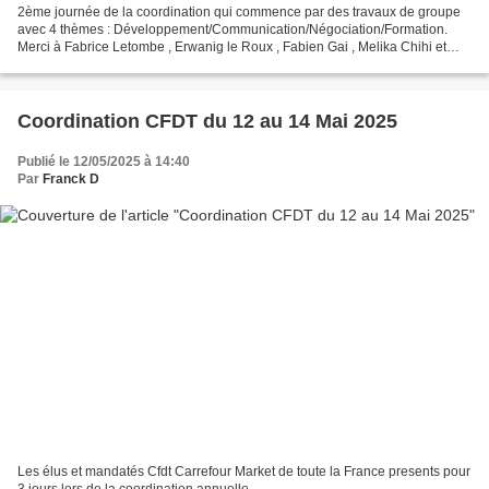
2ème journée de la coordination qui commence par des travaux de groupe
avec 4 thèmes : Développement/Communication/Négociation/Formation.
Merci à Fabrice Letombe , Erwanig le Roux , Fabien Gai , Melika Chihi et
Nicolas Guerbette pour l'encadrement des...
Coordination CFDT du 12 au 14 Mai 2025
Publié le 12/05/2025 à 14:40
Par
Franck D
Les élus et mandatés Cfdt Carrefour Market de toute la France presents pour
3 jours lors de la coordination annuelle.