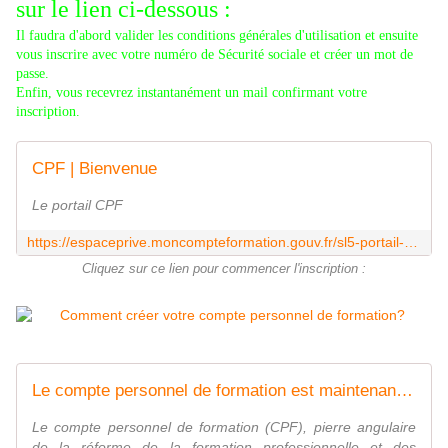
sur le lien ci-dessous :
Il faudra d'abord valider les conditions générales d'utilisation et ensuite
vous inscrire avec votre numéro de Sécurité sociale et créer un mot de
passe.
Enfin, vous recevrez instantanément un mail confirmant votre
inscription.
CPF | Bienvenue
Le portail CPF
https://espaceprive.moncompteformation.gouv.fr/sl5-portail-web/inscription/?_HDIV_STATE_=17-1-D36E8E1C26BE6F226467F41E2B2D4599
Cliquez sur ce lien pour commencer l'inscription :
Le compte personnel de formation est maintenant accessible
Le compte personnel de formation (CPF), pierre angulaire
de la réforme de la formation professionnelle et des