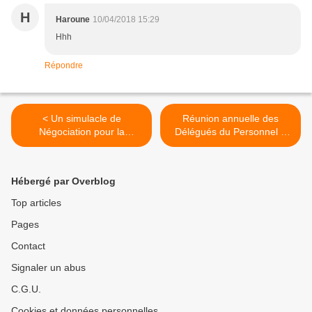
H
Haroune
10/04/2018 15:29
Hhh
Répondre
< Un simulacle de
Réunion annuelle des
Négociation pour la
Délégués du Personnel à
Participation des 3
Lens le 28 avril 2016. >
prochaines années!
Hébergé par Overblog
Top articles
Pages
Contact
Signaler un abus
C.G.U.
Cookies et données personnelles