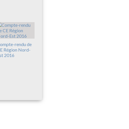
ompte-rendu de
E Région Nord-
st 2016