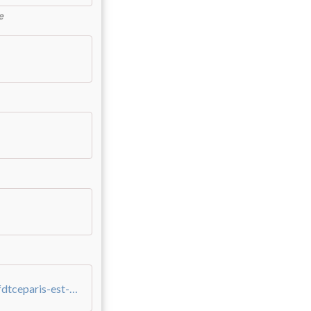
e
/0/93/22/61/20160530/ob_90605a_crcfdtceparis-est-29-04-16