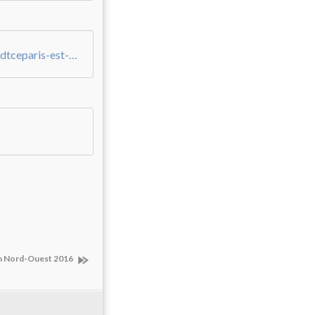
/0/93/22/61/20160530/ob_dbf60c_crcfdtceparis-est-25-02-16
n Nord-Ouest 2016