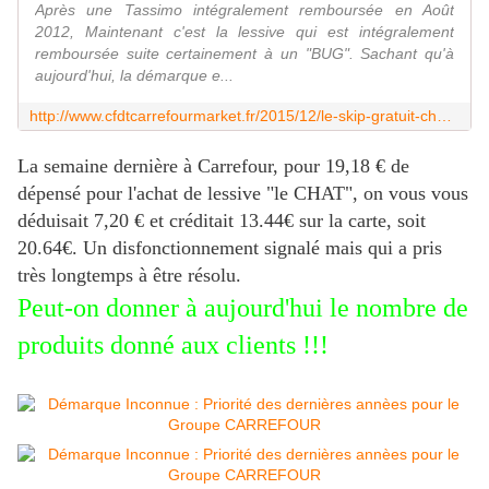
Après une Tassimo intégralement remboursée en Août
2012, Maintenant c'est la lessive qui est intégralement
remboursée suite certainement à un "BUG". Sachant qu'à
aujourd'hui, la démarque e...
http://www.cfdtcarrefourmarket.fr/2015/12/le-skip-gratuit-chez-carrefour-oui-c-est-possible.html?utm_source=_ob_share&utm_medium=_ob_facebookpage&utm_campaign=_ob_share_auto
La semaine dernière à Carrefour, pour 19,18 € de
dépensé pour l'achat de lessive "le CHAT", on vous vous
déduisait 7,20 € et créditait 13.44€ sur la carte, soit
20.64€. Un disfonctionnement signalé mais qui a pris
très longtemps à être résolu.
Peut-on donner à aujourd'hui le nombre de
produits donné aux clients !!!