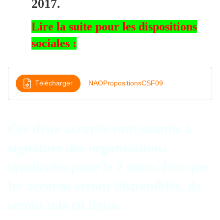
2017.
Lire la suite pour les dispositions
sociales :
Télécharger
NAOPropositionsCSF09
Ces deux accords sont soumis à
signature des organisations
syndicales pour le 2 mars. Dès que
les accords seront disponibles, ils
seront mis en ligne.