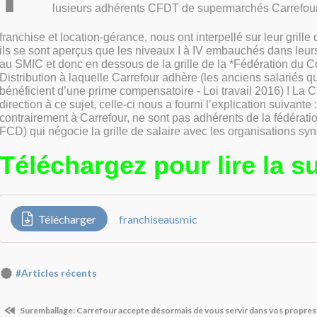
lusieurs adhérents
CFDT de supermarché
s Carrefou
franchise et
location‐gérance, nous ont in
terpellé sur leur grille
ils se sont aperçus
que les niveaux I à IV embau
chés dans leu
au SMIC
et donc en
dessous de la grille de la
*Fédération du 
Distribution à laquelle
Carrefour adhère (les anciens
salariés q
bénéficient
d’une prime compensatoire ‐
Loi travail 2016) !
La C
directi
on à ce sujet, celle‐ci nous a
fourni l’explication suivante 
contrairement à
Carrefour, ne sont pas adhé
rents de la fédérat
FCD) qui négocie la grille de
salaire avec les organisations
syn
Téléchargez pour lire la su
Télécharger
franchiseausmic
#Articles récents
Suremballage: Carrefour accepte désormais de vous servir dans vos propre