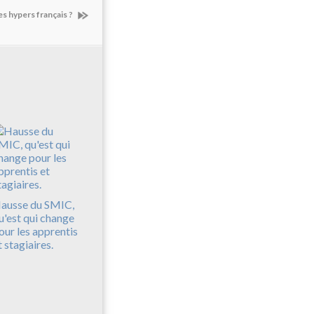
es hypers français ?
ausse du SMIC,
u'est qui change
our les apprentis
t stagiaires.