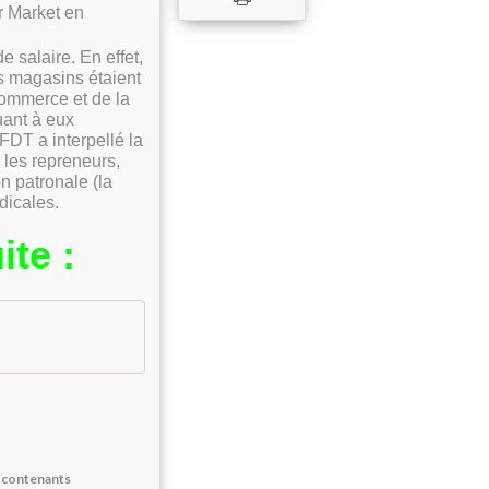
r Mar
ket en
 de sa
laire.
En effet,
rs magasins
étaient
Commerce et
de la
uant à eux
FDT a interpellé la
:
les repreneurs,
ion patronale
(la
dicales.
ite :
s contenants