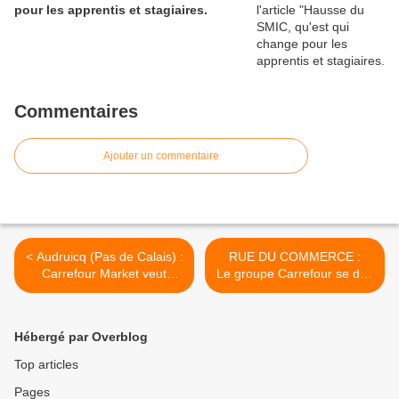
pour les apprentis et stagiaires.
Commentaires
Ajouter un commentaire
< Audruicq (Pas de Calais) :
RUE DU COMMERCE :
Carrefour Market veut
Le groupe Carrefour se dés
ouvrir des dimanches
engage du (E)commerce no
après-midi,
n‐alimentaire ! >
l’intercommunalité vote
Hébergé par Overblog
contre!
Top articles
Pages