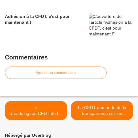
Adhésion à la CFDT, c'est pour
maintenant !
Commentaires
Ajouter un commentaire
<
La CFDT demande de la
Une déléguée CFDT de la r
transparence sur les
égion parisienne interpelle s
Chriffres de l'évolution du
a direction face à l’aﬄux m
COVID-19 >
assif de clients.
Hébergé par Overblog