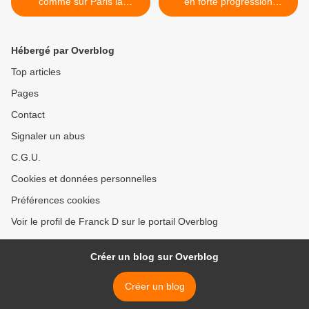
comme sur Paris la
en forte progression
fermeture à 17h45 de
Carrefour s’engage sur un
l'ensemble des magasins!
objectif de cash-flow libre
net supérieur à 1 Md€. >
Hébergé par Overblog
Top articles
Pages
Contact
Signaler un abus
C.G.U.
Cookies et données personnelles
Préférences cookies
Voir le profil de Franck D sur le portail Overblog
Créer un blog sur Overblog
Créer un blog