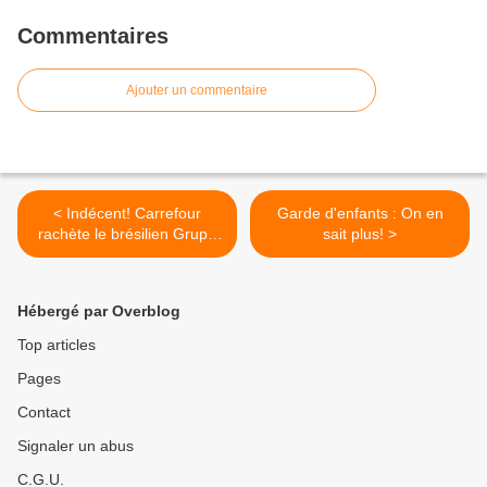
Commentaires
Ajouter un commentaire
< Indécent! Carrefour
Garde d'enfants : On en
rachète le brésilien Grupo
sait plus! >
Big pour 1,1 milliard d’euros
Hébergé par Overblog
Top articles
Pages
Contact
Signaler un abus
C.G.U.