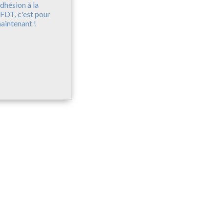
dhésion à la
FDT, c'est pour
aintenant !