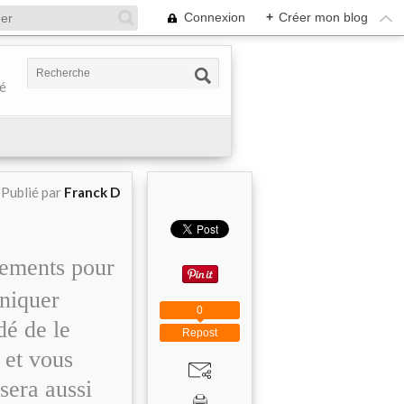
Connexion
+
Créer mon blog
té
Publié par
Franck D
gements pour
uniquer
0
dé de le
Repost
 et vous
sera aussi