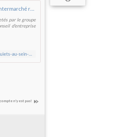
Intermarché rachète les magasins de l'enseigne Mestdagh
etés par le groupe
nseil d'entreprise
https://www.rtl.be/info/belgique/economie/des-travailleurs-inquiets-au-sein-du-groupe-mestdagh-un-conseil-d-entreprise-extraordinaire-organise-ce-matin-1360463.aspx
compte n'y est pas!