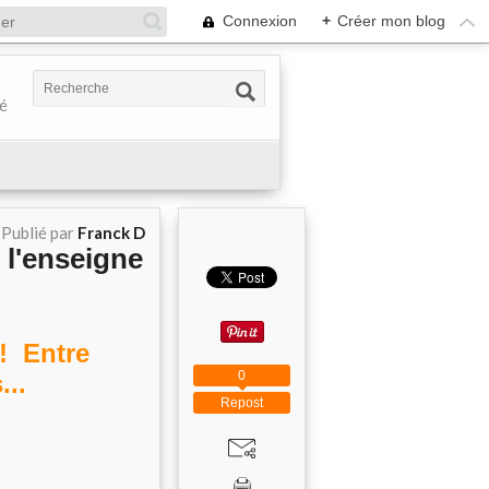
Connexion
+
Créer mon blog
té
Publié par
Franck D
 l'enseigne
! Entre
0
...
Repost