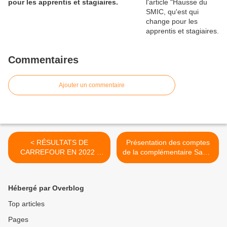
pour les apprentis et stagiaires.
Commentaires
Ajouter un commentaire
< RÉSULTATS DE
Présentation des comptes
CARREFOUR EN 2022 :
de la complémentaire Santé
PLUS DE 90 MILLIARDS
>
D’€ DE CHIFFRE
D’AFFAIRES ET 2,3
Hébergé par Overblog
MILLIARDS DE
BÉNÉFICES !
Top articles
Pages