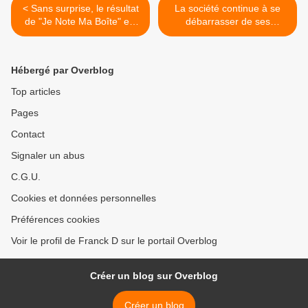
< Sans surprise, le résultat
La société continue à se
de "Je Note Ma Boîte" est
débarrasser de ses
de 4,09/10
salariés! >
Hébergé par Overblog
Top articles
Pages
Contact
Signaler un abus
C.G.U.
Cookies et données personnelles
Préférences cookies
Voir le profil de Franck D sur le portail Overblog
Créer un blog sur Overblog
Créer un blog