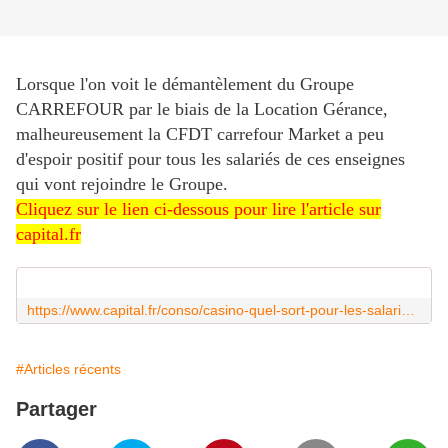
Lorsque l'on voit le démantèlement du Groupe
CARREFOUR par le biais de la Location Gérance,
malheureusement la CFDT carrefour Market a peu
d'espoir
positif pour tous les salariés de ces enseignes
qui vont rejoindre le Groupe.
Cliquez sur le lien ci-dessous pour lire l'article sur
capital.fr
https://www.capital.fr/conso/casino-quel-sort-pour-les-salaries-des-magasins-repris-par-intermarche-auchan-et-carrefour-1492218
#Articles récents
Partager