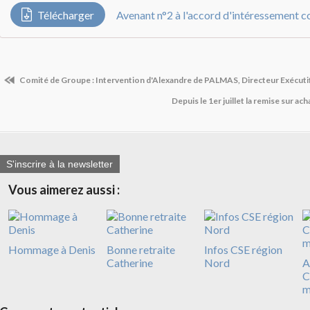
Télécharger
Comité de Groupe : Intervention d'Alexandre de PALMAS, Directeur Exécuti
Depuis le 1er juillet la remise sur a
S'inscrire à la newsletter
Vous aimerez aussi :
Hommage à Denis
Bonne retraite
Infos CSE région
Catherine
Nord
A
C
m