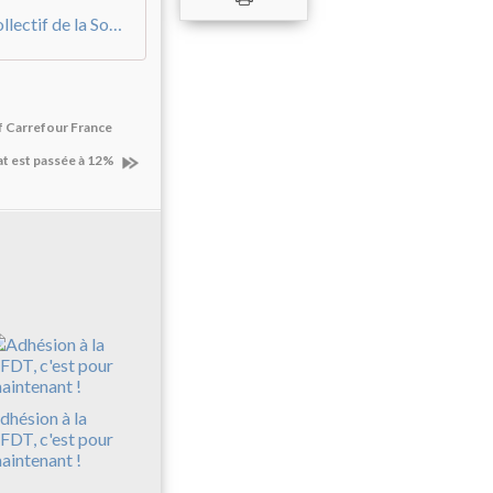
Avenant n°2 à l'accord d'intéressement collectif de la Société CSF du 27 juin 2024
f Carrefour France
chat est passée à 12%
dhésion à la
FDT, c'est pour
aintenant !