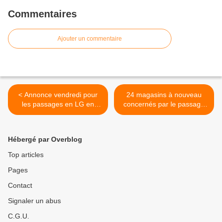
Commentaires
Ajouter un commentaire
< Annonce vendredi pour
24 magasins à nouveau
les passages en LG en
concernés par le passage
2025
en LG >
Hébergé par Overblog
Top articles
Pages
Contact
Signaler un abus
C.G.U.