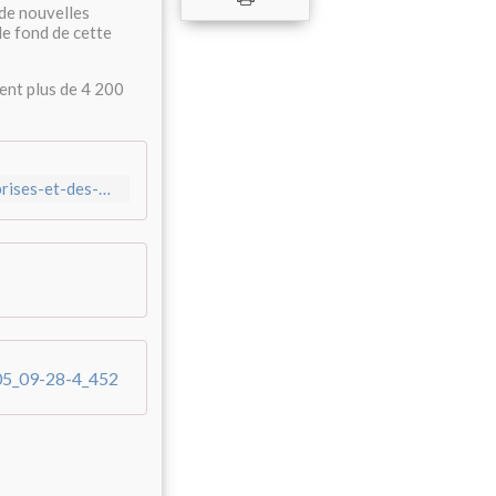
 de nouvelles
le fond de cette
ent plus de 4 200
https://services.cfdt.fr/portail/services/a-la-une/vie-des-entreprises-et-des-branches/mobilisation-de-la-cfdt-devant-le-tribunal-judiciaire-d-evry-contre-la-cession-d-hypermarches-et-de-supermarches-carrefour-srv2_1499038
05_09-28-4_452