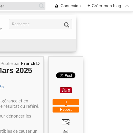
Connexion
+
Créer mon blog
té
Publié par
Franck D
Mars 2025
 gérance et en
0
e résultat du référé.
Repost
our dénoncer les
ptibles de causer un