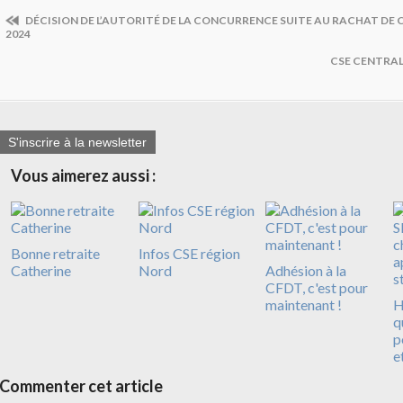
DÉCISION DE L’AUTORITÉ DE LA CONCURRENCE SUITE AU RACHAT DE
2024
CSE CENTRAL
S'inscrire à la newsletter
Vous aimerez aussi :
Bonne retraite
Infos CSE région
Catherine
Nord
Adhésion à la
CFDT, c'est pour
maintenant !
H
q
p
e
Commenter cet article