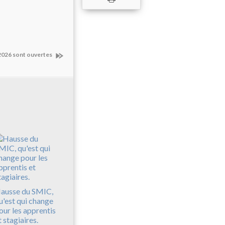
2026 sont ouvertes
ausse du SMIC,
u'est qui change
our les apprentis
t stagiaires.