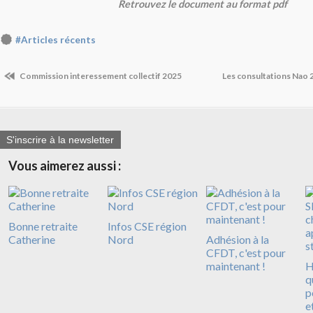
Retrouvez le document au format pdf
#Articles récents
Commission interessement collectif 2025
Les consultations Nao 
S'inscrire à la newsletter
Vous aimerez aussi :
Bonne retraite
Infos CSE région
Catherine
Nord
Adhésion à la
CFDT, c'est pour
maintenant !
H
q
p
e