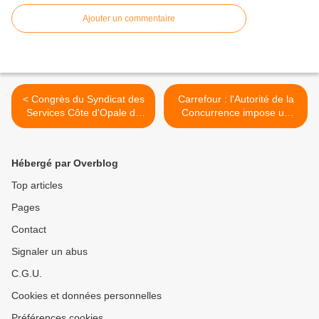
Ajouter un commentaire
< Congrès du Syndicat des
Carrefour : l'Autorité de la
Services Côte d'Opale du
Concurrence impose un
09.12.11
contrat d'affiliation
Carrefour Market plus
souple >
Hébergé par Overblog
Top articles
Pages
Contact
Signaler un abus
C.G.U.
Cookies et données personnelles
Préférences cookies