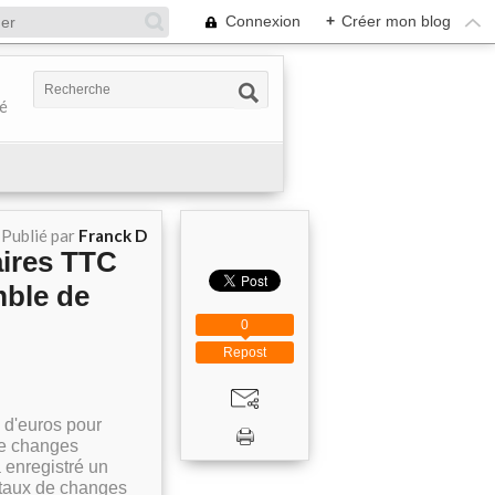
Connexion
+
Créer mon blog
té
Publié par
Franck D
aires TTC
mble de
0
Repost
s d'euros pour
de changes
a enregistré un
à taux de changes