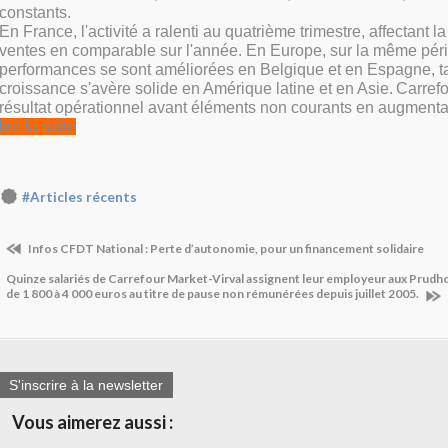
constants.
En France, l'activité a ralenti au quatrième trimestre, affectant 
ventes en comparable sur l'année. En Europe, sur la même péri
performances se sont améliorées en Belgique et en Espagne, t
croissance s'avère solide en Amérique latine et en Asie.
Carrefo
résultat opérationnel avant éléments non courants en augmen
lire la suite
#Articles récents
Infos CFDT National : Perte d’autonomie, pour un financement solidaire
Quinze salariés de Carrefour Market-Virval assignent leur employeur aux Prudh
de 1 800 à 4 000 euros au titre de pause non rémunérées depuis juillet 2005.
S'inscrire à la newsletter
Vous aimerez aussi :