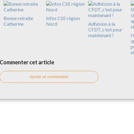
Bonne retraite
Infos CSE région
Catherine
Nord
Adhésion à la
CFDT, c'est pour
maintenant !
H
q
p
e
Commenter cet article
Ajouter un commentaire