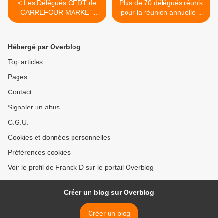
< Les Délégués CFDT de
Plus de 70 délégués réunis
CARREFOUR MARKET
pour la réunion annuelle à
informent aussi les salariés
Ambleteuse. >
des petites entreprises de
leurs droits.
Hébergé par Overblog
Top articles
Pages
Contact
Signaler un abus
C.G.U.
Cookies et données personnelles
Préférences cookies
Voir le profil de Franck D sur le portail Overblog
Créer un blog sur Overblog
Créer un blog