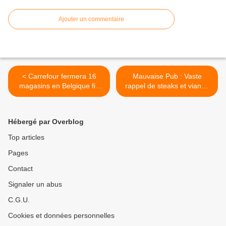
Ajouter un commentaire
< Carrefour fermera 16
Mauvaise Pub : Vaste
magasins en Belgique fin
rappel de steaks et viande
juillet.
hachée Carrefour et Casino
>
Hébergé par Overblog
Top articles
Pages
Contact
Signaler un abus
C.G.U.
Cookies et données personnelles