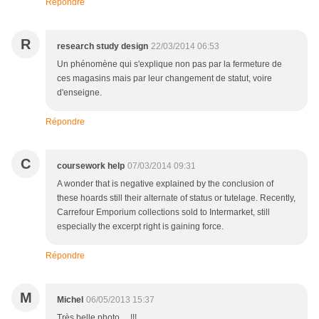
Répondre
R
research study design
22/03/2014 06:53
Un phénomène qui s'explique non pas par la fermeture de
ces magasins mais par leur changement de statut, voire
d'enseigne.
Répondre
C
coursework help
07/03/2014 09:31
A wonder that is negative explained by the conclusion of
these hoards still their alternate of status or tutelage. Recently,
Carrefour Emporium collections sold to Intermarket, still
especially the excerpt right is gaining force.
Répondre
M
Michel
06/05/2013 15:37
Très belle photo.... !!!