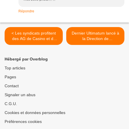
Répondre
< Les syndicats profitent
Dernier Ultimatum lancé à
des AG de Casino et de
la Direction de
Carrefour pour faire passer
CARREFOUR MARKET! >
leurs revendications
Hébergé par Overblog
Top articles
Pages
Contact
Signaler un abus
C.G.U.
Cookies et données personnelles
Préférences cookies