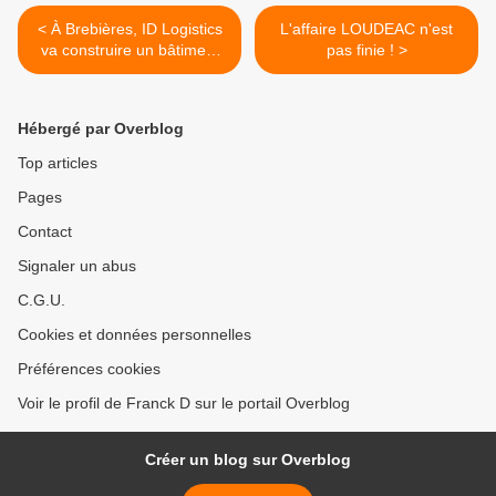
< À Brebières, ID Logistics
L'affaire LOUDEAC n'est
va construire un bâtiment
pas finie ! >
pour CARREFOUR de 43
000 m²
Hébergé par Overblog
Top articles
Pages
Contact
Signaler un abus
C.G.U.
Cookies et données personnelles
Préférences cookies
Voir le profil de Franck D sur le portail Overblog
Créer un blog sur Overblog