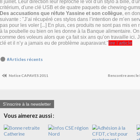
8 juillet. Leur direction leur reproche le vol d'un stylo à bille, d'
critérium, d'une clé USB et de quatre paquets de chewing-gums
Des accusations que réfute Yassine et son collègue
, en don
suivante : "J’ai récupéré ces stylos dans l’intention de m’en servi
pas pour les voler [...] En plus, ces produits ne sont pas mis en r
à la poubelle ou bien on les donne à la Banque alimentaire. On 
comme des voleurs alors que ça fait six ans qu’on travaille ici.
clé et il n’y a jamais eu de problème auparavant."
lire l'article
#Articles récents
Notice CAPAVES 2011
Rencontre avec le
S'inscrire à la newsletter
Vous aimerez aussi :