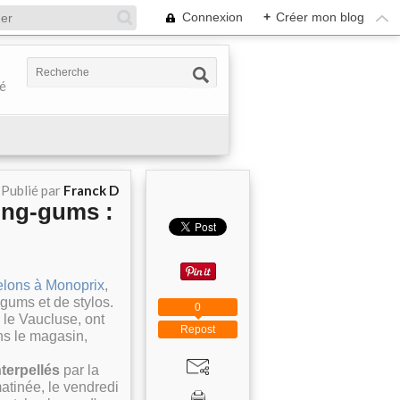
Connexion
+
Créer mon blog
té
Publié par
Franck D
wing-gums :
melons à Monoprix
,
-gums et de stylos.
0
 le Vaucluse, ont
Repost
ans le magasin
,
nterpellés
par la
 matinée, le vendredi