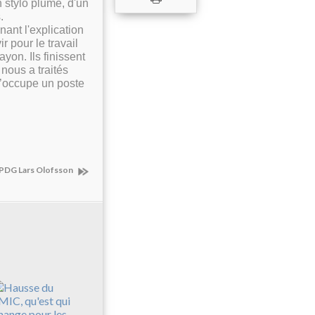
un stylo plume, d'un
.
nant l'explication
r pour le travail
ayon. Ils finissent
nous a traités
 J’occupe un poste
 PDG Lars Olofsson