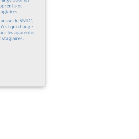
ausse du SMIC,
u'est qui change
our les apprentis
t stagiaires.