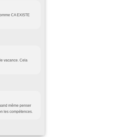
é comme CA EXISTE
e de vacance. Cela
t quand même penser
lon les compétences.