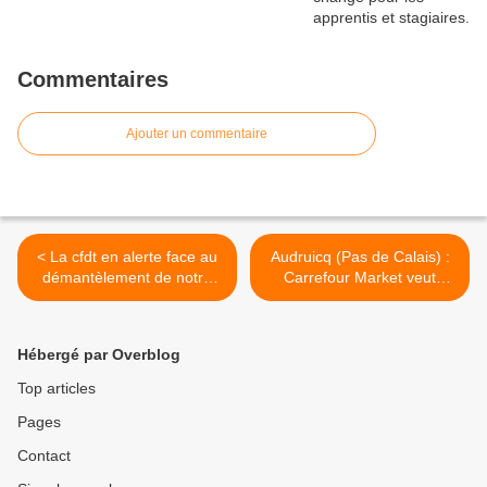
Commentaires
Ajouter un commentaire
< La cfdt en alerte face au
Audruicq (Pas de Calais) :
démantèlement de notre
Carrefour Market veut
entreprise !
ouvrir des dimanches
après-midi,
l’intercommunalité vote
Hébergé par Overblog
contre! >
Top articles
Pages
Contact