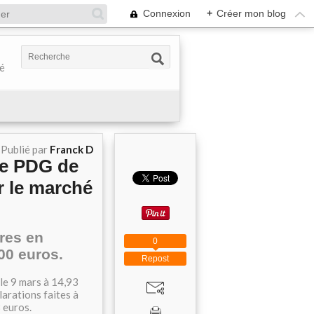
Connexion
+
Créer mon blog
té
Publié par
Franck D
Le PDG de
r le marché
tres en
0
00 euros.
Repost
le 9 mars à 14,93
larations faites à
 euros.