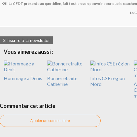
La CFDT présente au quotidien, fait tout en son pouvoir pour que le cauche
La 
S'inscrire à la newsletter
Vous aimerez aussi :
Hommage à Denis
Bonne retraite
Infos CSE région
Catherine
Nord
A
C
m
Commenter cet article
Ajouter un commentaire