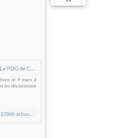
Le PDG de Carrefour a acheté 27.000 actions sur le marché
ions le 9 mars à
on les déclarations
https://www.lerevenu.com/bourse/le-pdg-de-carrefour-achete-27000-actions-sur-le-marche