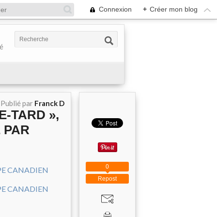
Connexion
+
Créer mon blog
té
Publié par
Franck D
E‐TARD »,
 PAR
0
Repost