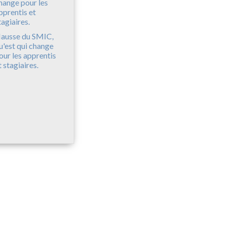
ausse du SMIC,
u'est qui change
our les apprentis
t stagiaires.