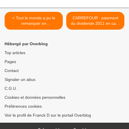
< Tout le monde a pu le
CARREFOUR : paiement
remarquer en
du dividende 2011 en cash
magasin,Carrefour veut se
ou en actions >
faire une place dans les
cosmétiques !!!
Hébergé par Overblog
Top articles
Pages
Contact
Signaler un abus
C.G.U.
Cookies et données personnelles
Préférences cookies
Voir le profil de Franck D sur le portail Overblog