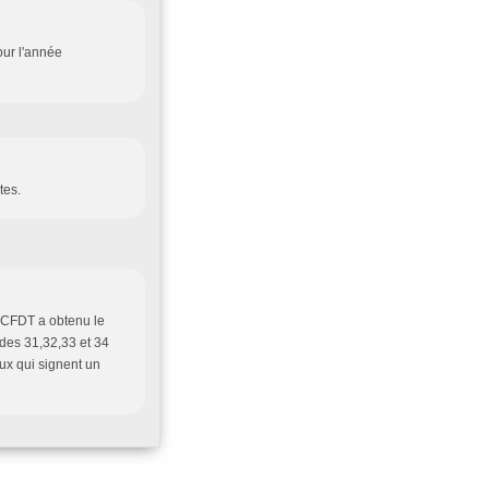
our l'année
tes.
a CFDT a obtenu le
des 31,32,33 et 34
eux qui signent un