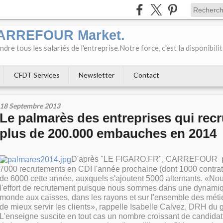
CARREFOUR Market.
e tous les salariés de l'entreprise.Notre force, c'est la disponibili
CFDT Services
Newsletter
Contact
18 Septembre 2013
Le palmarès des entreprises qui recr
plus de 200.000 embauches en 2014
D'après "LE FIGARO.FR", CARREFOUR p
7000 recrutements en CDI l'année prochaine (dont 1000 contrats
de 6000 cette année, auxquels s'ajoutent 5000 alternants. «Nou
l'effort de recrutement puisque nous sommes dans une dynamiq
monde aux caisses, dans les rayons et sur l'ensemble des méti
de mieux servir les clients», rappelle Isabelle Calvez, DRH du
L'enseigne suscite en tout cas un nombre croissant de candida