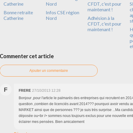
Bonne retraite
Infos CSE région
Catherine
Nord
Adhésion à la
CFDT, c'est pour
maintenant !
H
q
p
e
Commenter cet article
Ajouter un commentaire
F
FRERE
27/10/2013 12:28
Bonjour ,pour l'article le palmarès des entreprises qui recrutent en 2014
question ,combien de licenciés avant 2014??? pourquoi avoir vendu a
MARKET ainsi que de personnes ??? je suis très surprise ...Ma candida
déposée ou<br /> sommes nous toujours exclus pour une nouvelle em
éclairer mes pensées. Bien amicalement