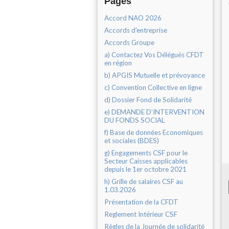
Pages
Accord NAO 2026
Accords d'entreprise
Accords Groupe
a) Contactez Vos Délégués CFDT
en région
b) APGIS Mutuelle et prévoyance
c) Convention Collective en ligne
d) Dossier Fond de Solidarité
e) DEMANDE D’INTERVENTION
DU FONDS SOCIAL
f) Base de données Economiques
et sociales (BDES)
g) Engagements CSF pour le
Secteur Caisses applicables
depuis le 1er octobre 2021
h) Grille de salaires CSF au
1.03.2026
Présentation de la CFDT
Reglement Intérieur CSF
Règles de la Journée de solidarité