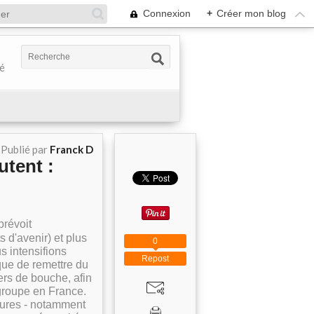
Connexion
+
Créer mon blog
té
Publié par
Franck D
utent :
révoit
 d'avenir) et plus
0
s intensifions
Repost
ue de remettre du
ers de bouche, afin
 groupe en France.
tures - notamment