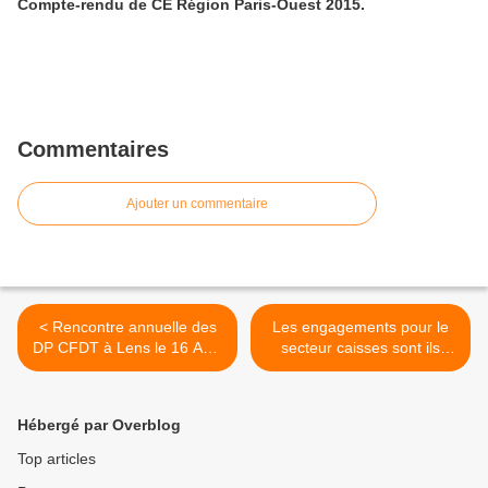
Compte-rendu de CE Région Paris-Ouest 2015.
Commentaires
Ajouter un commentaire
< Rencontre annuelle des
Les engagements pour le
DP CFDT à Lens le 16 Avril
secteur caisses sont ils
2015
appliqués en magasins !!! >
Hébergé par Overblog
Top articles