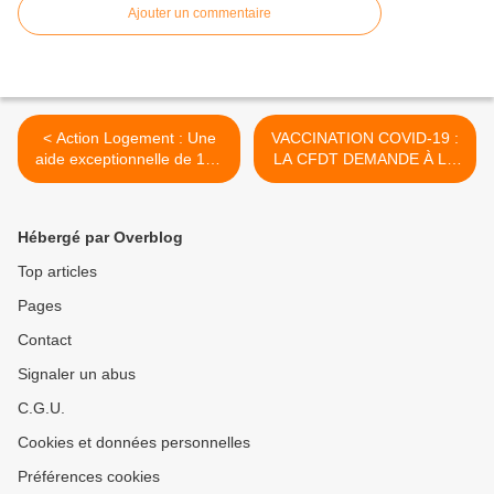
Ajouter un commentaire
< Action Logement : Une
VACCINATION COVID‐19 :
aide exceptionnelle de 150
LA CFDT DEMANDE À LA
€ par mois renouvelable,
DIRECTION D’ANTICIPER.
sous conditions, pendant 6
>
mois.
Hébergé par Overblog
Top articles
Pages
Contact
Signaler un abus
C.G.U.
Cookies et données personnelles
Préférences cookies