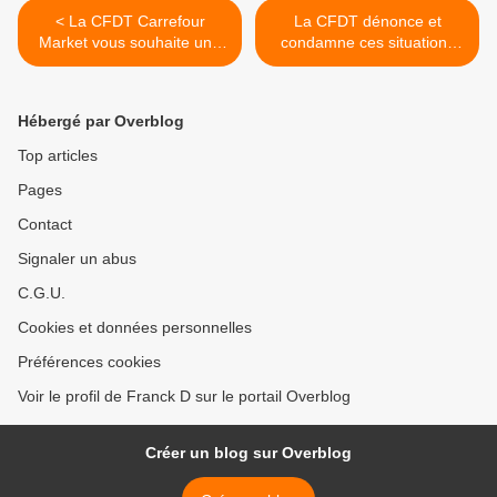
< La CFDT Carrefour
La CFDT dénonce et
Market vous souhaite une
condamne ces situations
bonne année 2021.
inacceptables de gachis! >
Hébergé par Overblog
Top articles
Pages
Contact
Signaler un abus
C.G.U.
Cookies et données personnelles
Préférences cookies
Voir le profil de Franck D sur le portail Overblog
Créer un blog sur Overblog